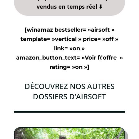
vendus en temps réel ⬇️
[winamaz bestseller= »airsoft »
template= »vertical » price= »off »
link= »on »
amazon_button_text= »Voir l\’offre »
rating= »on »]
DÉCOUVREZ NOS AUTRES
DOSSIERS D’AIRSOFT