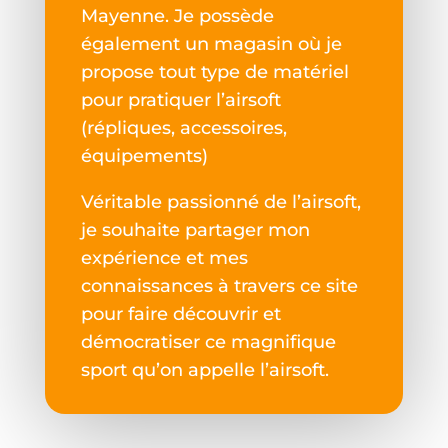
Mayenne. Je possède
également un magasin où je
propose tout type de matériel
pour pratiquer l’airsoft
(répliques, accessoires,
équipements)
Véritable passionné de l’airsoft,
je souhaite partager mon
expérience et mes
connaissances à travers ce site
pour faire découvrir et
démocratiser ce magnifique
sport qu’on appelle l’airsoft.