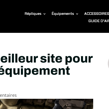
Répliques
Équipements
ACCESSOIRE
GUIDE D’A
eilleur site pour
 équipement
ntaires