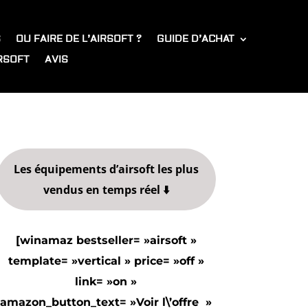
S
OU FAIRE DE L’AIRSOFT ?
GUIDE D’ACHAT
IRSOFT
AVIS
Les équipements d’airsoft les plus
vendus en temps réel ⬇️
[winamaz bestseller= »airsoft »
template= »vertical » price= »off »
link= »on »
amazon_button_text= »Voir l\’offre »