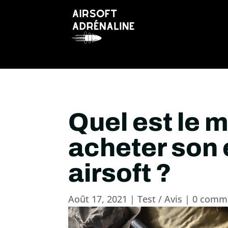
Quel est le m
acheter son
airsoft ?
Août 17, 2021
|
Test / Avis
|
0 comme