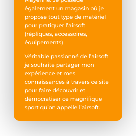
Mayenne. Je possède
également un magasin où je
propose tout type de matériel
pour pratiquer l’airsoft
(répliques, accessoires,
équipements)
Véritable passionné de l’airsoft,
je souhaite partager mon
expérience et mes
connaissances à travers ce site
pour faire découvrir et
démocratiser ce magnifique
sport qu’on appelle l’airsoft.